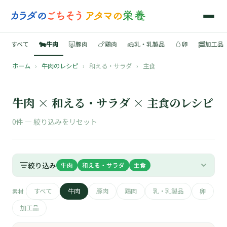
🐄
🐷
🍗
🧀
🥚
🥓
すべて
牛肉
豚肉
鶏肉
乳・乳製品
卵
加工品
ホーム
›
牛肉のレシピ
›
和える・サラダ
›
主食
🍳
📚
牛肉 × 和える・サラダ × 主食のレシピ
0件 —
絞り込みをリセット
🐄
絞り込み
牛肉
和える・サラダ
主食
🐷
すべて
牛肉
豚肉
鶏肉
乳・乳製品
卵
素材
🍗
加工品