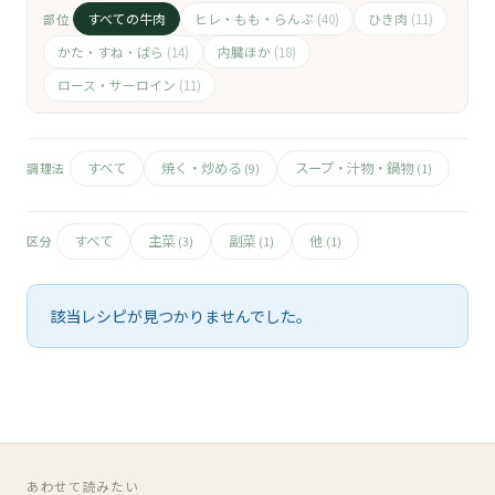
🧀
すべての牛肉
ヒレ・もも・らんぷ
ひき肉
部位
(40)
(11)
🥚
かた・すね・ばら
内臓ほか
(14)
(18)
ロース・サーロイン
(11)
🥓
すべて
焼く・炒める
スープ・汁物・鍋物
調理法
(9)
(1)
すべて
主菜
副菜
他
区分
(3)
(1)
(1)
該当レシピが見つかりませんでした。
あわせて読みたい