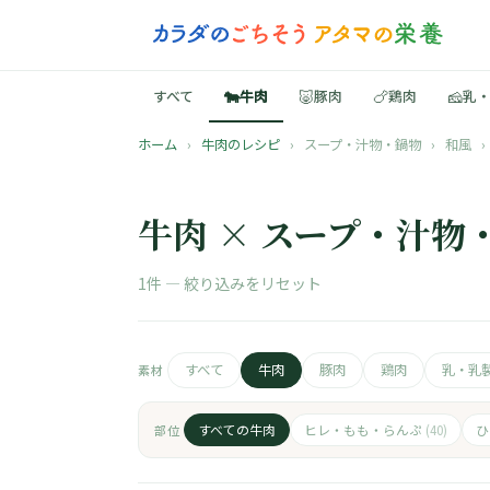
🐄
🐷
🍗
🧀
すべて
牛肉
豚肉
鶏肉
乳
ホーム
›
牛肉のレシピ
›
スープ・汁物・鍋物
›
和風
›
牛肉 × スープ・汁物・
1件 —
絞り込みをリセット
すべて
牛肉
豚肉
鶏肉
乳・乳
素材
すべての牛肉
ヒレ・もも・らんぷ
部位
(40)