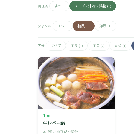
すべて
スープ・汁物・鍋物
調理法
(1)
すべて
和風
洋風
ジャンル
(1)
(1)
すべて
主食
主菜
副菜
区分
(1)
(2)
(1)
牛肉
牛レバー鍋
🔥 291kcal
⏱ 45〜60分