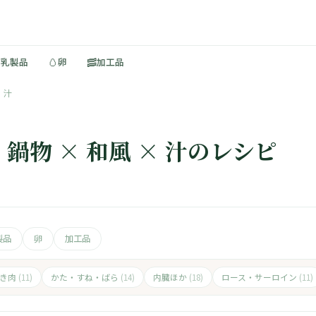
🥚
🥓
・乳製品
卵
加工品
汁
鍋物 × 和風 × 汁のレシピ
製品
卵
加工品
ひき肉
かた・すね・ばら
内臓ほか
ロース・サーロイン
(11)
(14)
(18)
(11)