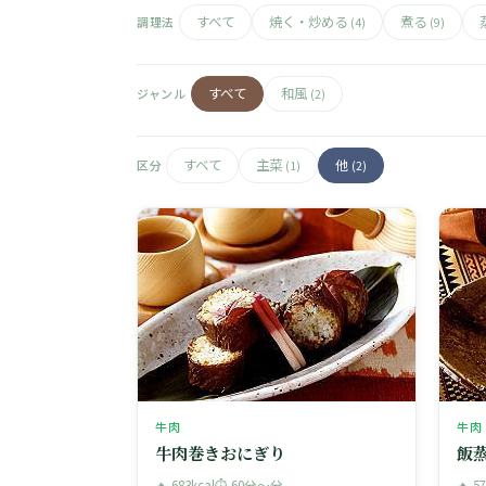
すべて
焼く・炒める
煮る
調理法
(4)
(9)
すべて
和風
ジャンル
(2)
すべて
主菜
他
区分
(1)
(2)
牛肉
牛肉
牛肉巻きおにぎり
飯
🔥 683kcal
⏱ 60分〜分
🔥 5