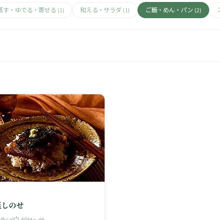
蒸す・ゆでる・寄せる
和える・サラダ
ご飯・めん・パン
(1)
(1)
(2)
蒸しのせ
74kcal
⏱ 60分〜分