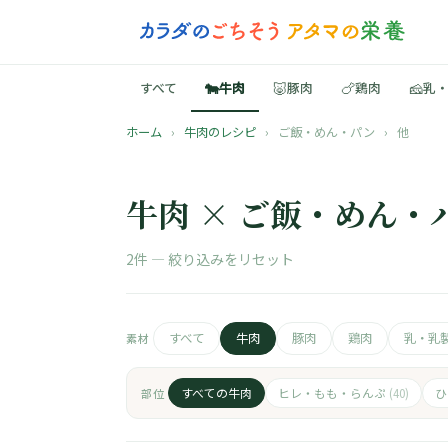
🐄
🐷
🍗
🧀
すべて
牛肉
豚肉
鶏肉
乳
ホーム
›
牛肉のレシピ
›
ご飯・めん・パン
›
他
牛肉 × ご飯・めん・
2件 —
絞り込みをリセット
すべて
牛肉
豚肉
鶏肉
乳・乳
素材
すべての牛肉
ヒレ・もも・らんぷ
部位
(40)