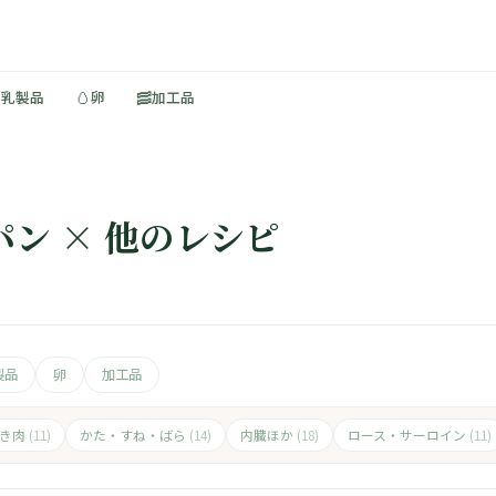
🥚
🥓
・乳製品
卵
加工品
パン × 他のレシピ
製品
卵
加工品
ひき肉
かた・すね・ばら
内臓ほか
ロース・サーロイン
(11)
(14)
(18)
(11)