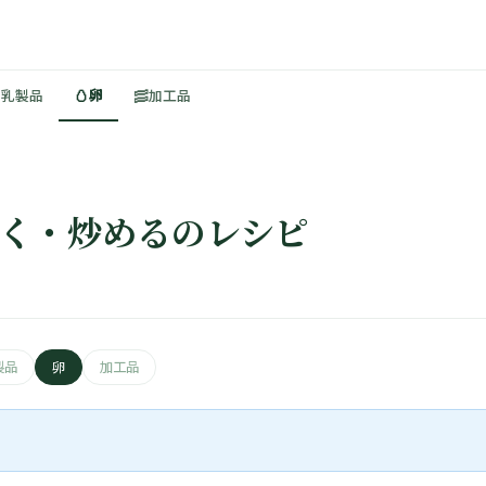
🥚
🥓
・乳製品
卵
加工品
 焼く・炒めるのレシピ
製品
卵
加工品