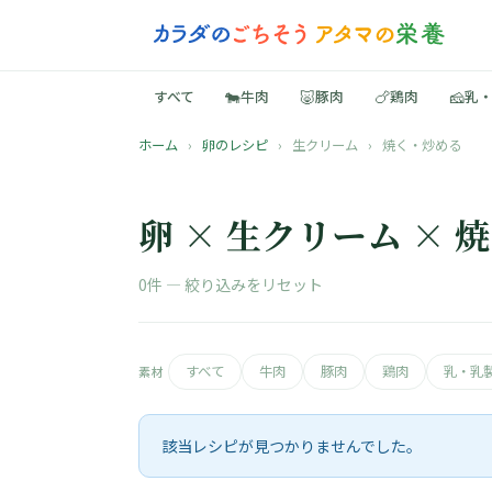
🐄
🐷
🍗
🧀
すべて
牛肉
豚肉
鶏肉
乳
ホーム
›
卵のレシピ
›
生クリーム
›
焼く・炒める
卵 × 生クリーム ×
0件 —
絞り込みをリセット
すべて
牛肉
豚肉
鶏肉
乳・乳
素材
該当レシピが見つかりませんでした。