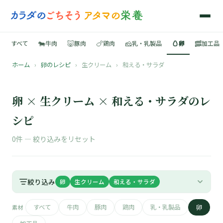
🐄
🐷
🍗
🧀
🥚
🥓
すべて
牛肉
豚肉
鶏肉
乳・乳製品
卵
加工品
ホーム
›
卵のレシピ
›
生クリーム
›
和える・サラダ
🍳
📚
卵 × 生クリーム × 和える・サラダのレ
シピ
0件 —
絞り込みをリセット
🐄
🐷
絞り込み
卵
生クリーム
和える・サラダ
🍗
すべて
牛肉
豚肉
鶏肉
乳・乳製品
卵
素材