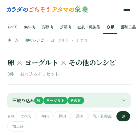
🐄
🐷
🍗
🧀
🥚
🥓
すべて
牛肉
豚肉
鶏肉
乳・乳製品
卵
加工品
ホーム
›
卵のレシピ
›
ヨーグルト
›
その他
🍳
📚
卵 × ヨーグルト × その他のレシピ
0件 —
絞り込みをリセット
🐄
絞り込み
卵
ヨーグルト
その他
🐷
すべて
牛肉
豚肉
鶏肉
乳・乳製品
卵
素材
🍗
加工品