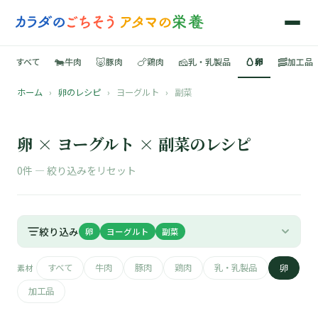
🐄
🐷
🍗
🧀
🥚
🥓
すべて
牛肉
豚肉
鶏肉
乳・乳製品
卵
加工品
ホーム
›
卵のレシピ
›
ヨーグルト
›
副菜
🍳
📚
卵 × ヨーグルト × 副菜のレシピ
0件 —
絞り込みをリセット
🐄
絞り込み
卵
ヨーグルト
副菜
🐷
すべて
牛肉
豚肉
鶏肉
乳・乳製品
卵
素材
🍗
加工品