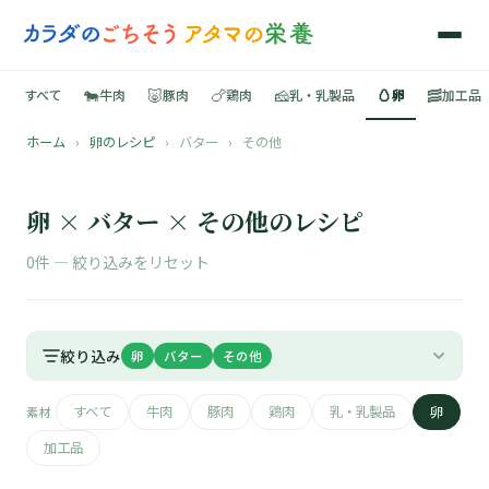
🐄
🐷
🍗
🧀
🥚
🥓
すべて
牛肉
豚肉
鶏肉
乳・乳製品
卵
加工品
ホーム
›
卵のレシピ
›
バター
›
その他
🍳
📚
卵 × バター × その他のレシピ
0件 —
絞り込みをリセット
🐄
絞り込み
卵
バター
その他
🐷
すべて
牛肉
豚肉
鶏肉
乳・乳製品
卵
素材
🍗
加工品