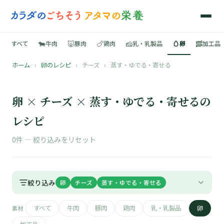
🐄
🐷
🍗
🧀
🥚
🥓
すべて
牛肉
豚肉
鶏肉
乳・乳製品
卵
加工品
ホーム
›
卵のレシピ
›
チーズ
›
蒸す・ゆでる・寄せる
🍳
📚
卵 × チーズ × 蒸す・ゆでる・寄せるの
レシピ
0件 —
絞り込みをリセット
🐄
🐷
絞り込み
卵
チーズ
蒸す・ゆでる・寄せる
🍗
すべて
牛肉
豚肉
鶏肉
乳・乳製品
卵
素材