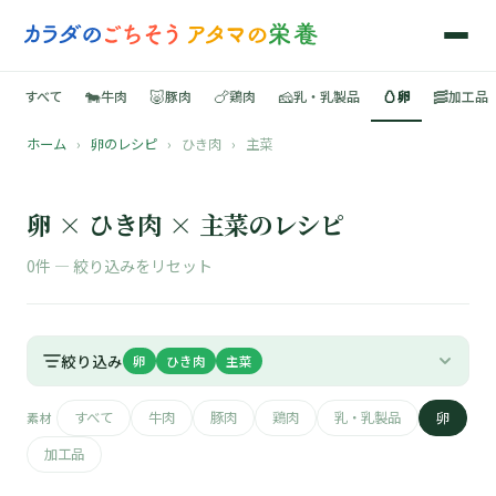
🐄
🐷
🍗
🧀
🥚
🥓
すべて
牛肉
豚肉
鶏肉
乳・乳製品
卵
加工品
ホーム
›
卵のレシピ
›
ひき肉
›
主菜
🍳
📚
卵 × ひき肉 × 主菜のレシピ
0件 —
絞り込みをリセット
🐄
絞り込み
卵
ひき肉
主菜
🐷
すべて
牛肉
豚肉
鶏肉
乳・乳製品
卵
素材
🍗
加工品