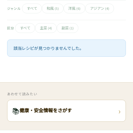
🧀
すべて
和風
洋風
アジアン
ジャンル
(5)
(6)
(4)
🥚
すべて
主菜
副菜
区分
(4)
(1)
🥓
該当レシピが見つかりませんでした。
あわせて読みたい
›
📚
健康・安全情報をさがす