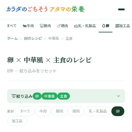
🐄
🐷
🍗
🧀
🥚
🥓
すべて
牛肉
豚肉
鶏肉
乳・乳製品
卵
加工品
ホーム
›
卵のレシピ
›
中華風
›
主食
🍳
📚
卵 × 中華風 × 主食のレシピ
0件 —
絞り込みをリセット
🐄
絞り込み
卵
中華風
主食
🐷
すべて
牛肉
豚肉
鶏肉
乳・乳製品
卵
素材
🍗
加工品