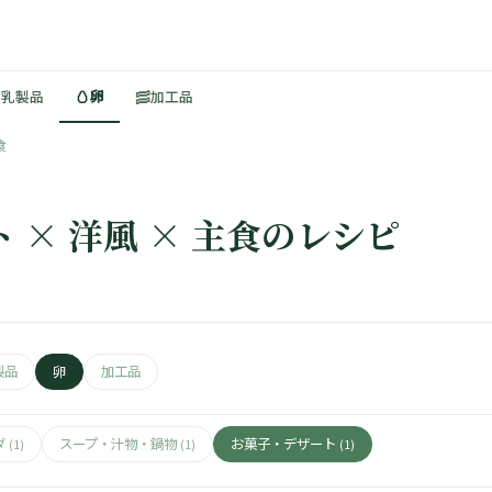
🥚
🥓
・乳製品
卵
加工品
食
 × 洋風 × 主食のレシピ
製品
卵
加工品
ダ
スープ・汁物・鍋物
お菓子・デザート
(1)
(1)
(1)