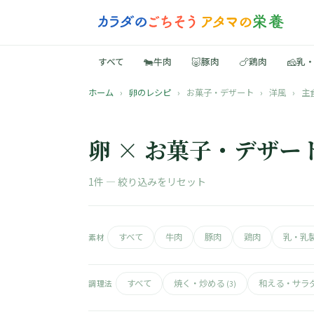
🐄
🐷
🍗
🧀
すべて
牛肉
豚肉
鶏肉
乳
ホーム
›
卵のレシピ
›
お菓子・デザート
›
洋風
›
主
卵 × お菓子・デザート
1件 —
絞り込みをリセット
すべて
牛肉
豚肉
鶏肉
乳・乳
素材
すべて
焼く・炒める
和える・サラ
調理法
(3)