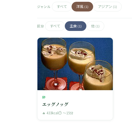
すべて
洋風
アジアン
ジャンル
(1)
(1)
すべて
主食
他
区分
(1)
(1)
卵
エッグノッグ
🔥 433kcal
⏱ 〜15分