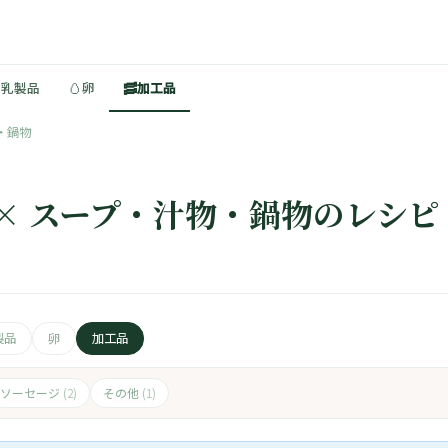
🥚
🥓
・乳製品
卵
加工品
・鍋物
 × スープ・汁物・鍋物のレシピ
製品
卵
加工品
ソーセージ
その他
(2)
(1)