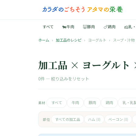
🐄
🐷
🍗
🧀
すべて
牛肉
豚肉
鶏肉
乳
ホーム
›
加工品のレシピ
›
ヨーグルト
›
スープ・汁物
加工品 × ヨーグルト
0件 —
絞り込みをリセット
すべて
牛肉
豚肉
鶏肉
乳・乳
素材
すべての加工品
ハム
ベーコン
部位
(8)
(8)