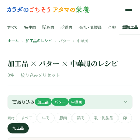
🐄
🐷
🍗
🧀
🥚
🥓
すべて
牛肉
豚肉
鶏肉
乳・乳製品
卵
加工品
ホーム
›
加工品のレシピ
›
バター
›
中華風
🍳
📚
加工品 × バター × 中華風のレシピ
0件 —
絞り込みをリセット
🐄
絞り込み
加工品
バター
中華風
🐷
すべて
牛肉
豚肉
鶏肉
乳・乳製品
卵
素材
🍗
加工品