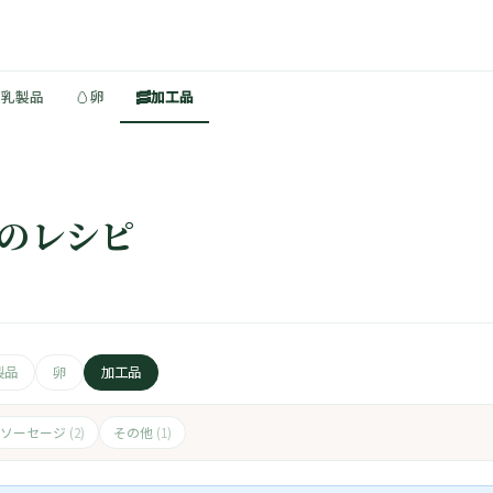
🥚
🥓
・乳製品
卵
加工品
他のレシピ
製品
卵
加工品
ソーセージ
その他
(2)
(1)