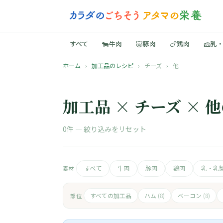
🐄
🐷
🍗
🧀
すべて
牛肉
豚肉
鶏肉
乳
ホーム
›
加工品のレシピ
›
チーズ
›
他
加工品 × チーズ × 
0件 —
絞り込みをリセット
すべて
牛肉
豚肉
鶏肉
乳・乳
素材
すべての加工品
ハム
ベーコン
部位
(8)
(8)