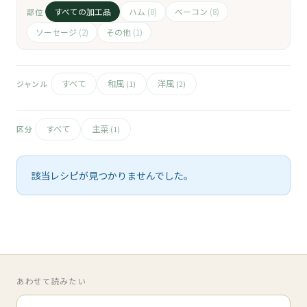
🧀
すべての加工品
ハム
ベーコン
部位
(8)
(8)
🥚
ソーセージ
その他
(2)
(1)
🥓
すべて
和風
洋風
ジャンル
(1)
(2)
すべて
主菜
区分
(1)
該当レシピが見つかりませんでした。
あわせて読みたい