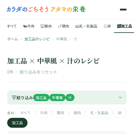
🐄
🐷
🍗
🧀
🥚
🥓
すべて
牛肉
豚肉
鶏肉
乳・乳製品
卵
加工品
ホーム
›
加工品のレシピ
›
中華風
›
汁
🍳
📚
加工品 × 中華風 × 汁のレシピ
0件 —
絞り込みをリセット
🐄
絞り込み
加工品
中華風
汁
🐷
すべて
牛肉
豚肉
鶏肉
乳・乳製品
卵
素材
🍗
加工品