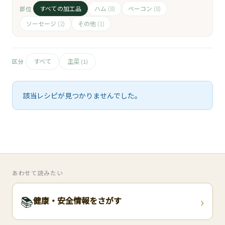
🧀
すべての加工品
ハム
ベーコン
部位
(8)
(8)
🥚
ソーセージ
その他
(2)
(1)
🥓
すべて
主菜
区分
(1)
該当レシピが見つかりませんでした。
あわせて読みたい
›
📚
健康・安全情報をさがす