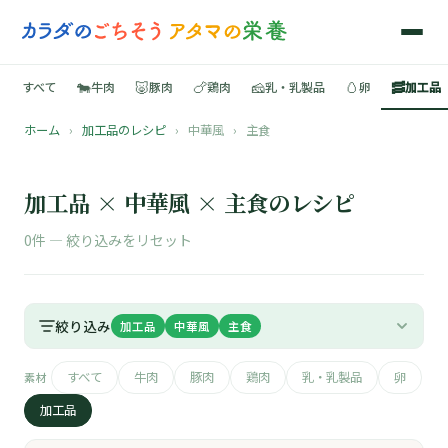
🐄
🐷
🍗
🧀
🥚
🥓
すべて
牛肉
豚肉
鶏肉
乳・乳製品
卵
加工品
ホーム
›
加工品のレシピ
›
中華風
›
主食
🍳
📚
加工品 × 中華風 × 主食のレシピ
0件 —
絞り込みをリセット
🐄
絞り込み
加工品
中華風
主食
🐷
すべて
牛肉
豚肉
鶏肉
乳・乳製品
卵
素材
🍗
加工品