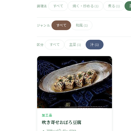
すべて
焼く・炒める
煮る
調理法
(1)
(1)
すべて
和風
ジャンル
(1)
すべて
主菜
汁
区分
(1)
(1)
加工品
吹き寄せおぼろ豆腐
🔥 389kcal
⏱ 45〜60分