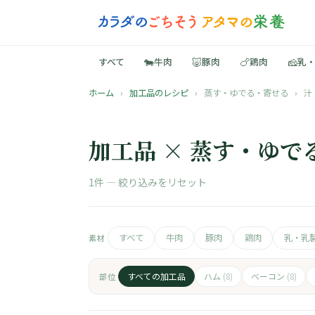
🐄
🐷
🍗
🧀
すべて
牛肉
豚肉
鶏肉
乳
ホーム
›
加工品のレシピ
›
蒸す・ゆでる・寄せる
›
汁
加工品 × 蒸す・ゆで
1件 —
絞り込みをリセット
すべて
牛肉
豚肉
鶏肉
乳・乳
素材
すべての加工品
ハム
ベーコン
部位
(8)
(8)