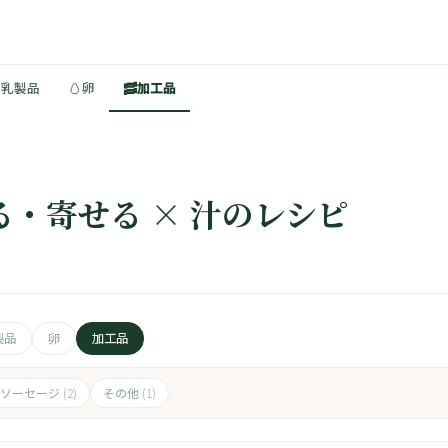
🥚
🥓
・乳製品
卵
加工品
る・寄せる × 汁のレシピ
製品
卵
加工品
ソーセージ
その他
(2)
(1)