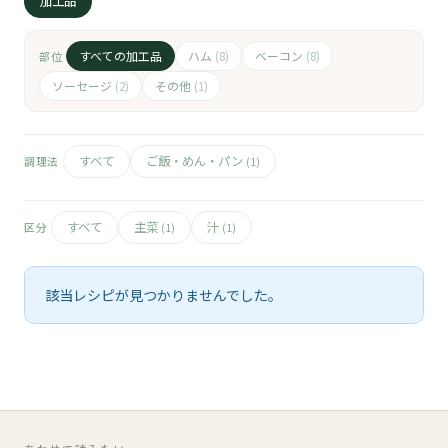
🧀
加工品
🥚
すべての加工品
ハム
ベーコン
部位
(8)
(8)
ソーセージ
その他
(2)
(1)
🥓
すべて
ご飯・めん・パン
調理法
(1)
すべて
主菜
汁
区分
(1)
(1)
該当レシピが見つかりませんでした。