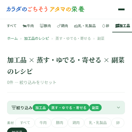
🐄
🐷
🍗
🧀
🥚
🥓
すべて
牛肉
豚肉
鶏肉
乳・乳製品
卵
加工品
ホーム
›
加工品のレシピ
›
蒸す・ゆでる・寄せる
›
副菜
🍳
📚
加工品 × 蒸す・ゆでる・寄せる × 副菜
のレシピ
0件 —
絞り込みをリセット
🐄
🐷
絞り込み
加工品
蒸す・ゆでる・寄せる
副菜
🍗
すべて
牛肉
豚肉
鶏肉
乳・乳製品
卵
素材