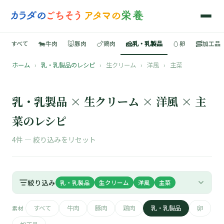
🐄
🐷
🍗
🧀
🥚
🥓
すべて
牛肉
豚肉
鶏肉
乳・乳製品
卵
加工品
ホーム
›
乳・乳製品のレシピ
›
生クリーム
›
洋風
›
主菜
🍳
📚
乳・乳製品 × 生クリーム × 洋風 × 主
菜のレシピ
4件 —
絞り込みをリセット
🐄
🐷
絞り込み
乳・乳製品
生クリーム
洋風
主菜
🍗
すべて
牛肉
豚肉
鶏肉
乳・乳製品
卵
素材