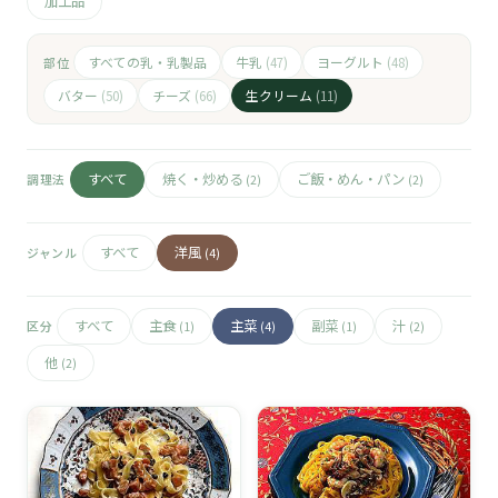
🧀
加工品
🥚
すべての乳・乳製品
牛乳
ヨーグルト
部位
(47)
(48)
バター
チーズ
生クリーム
(50)
(66)
(11)
🥓
すべて
焼く・炒める
ご飯・めん・パン
調理法
(2)
(2)
すべて
洋風
ジャンル
(4)
すべて
主食
主菜
副菜
汁
区分
(1)
(4)
(1)
(2)
他
(2)