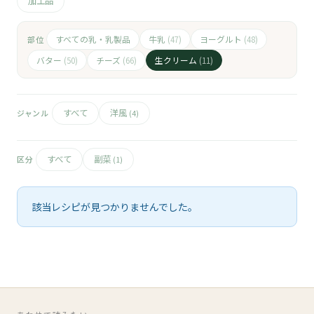
🧀
加工品
🥚
すべての乳・乳製品
牛乳
ヨーグルト
部位
(47)
(48)
バター
チーズ
生クリーム
(50)
(66)
(11)
🥓
すべて
洋風
ジャンル
(4)
すべて
副菜
区分
(1)
該当レシピが見つかりませんでした。