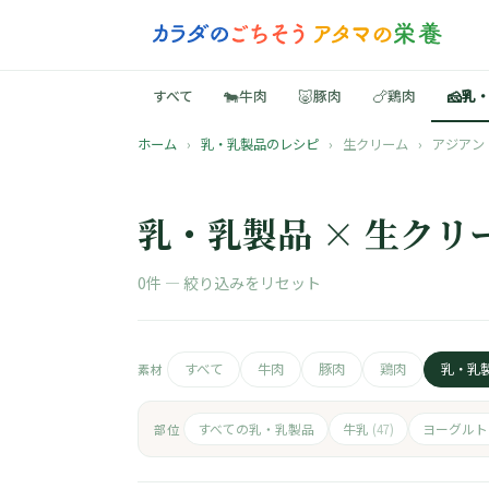
🐄
🐷
🍗
🧀
すべて
牛肉
豚肉
鶏肉
乳
ホーム
›
乳・乳製品のレシピ
›
生クリーム
›
アジアン
乳・乳製品 × 生クリ
0件 —
絞り込みをリセット
すべて
牛肉
豚肉
鶏肉
乳・乳
素材
すべての乳・乳製品
牛乳
ヨーグル
部位
(47)