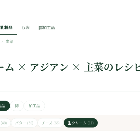
🥚
🥓
・乳製品
卵
加工品
›
主菜
ーム × アジアン × 主菜のレシ
製品
卵
加工品
ト
バター
チーズ
生クリーム
(48)
(50)
(66)
(11)