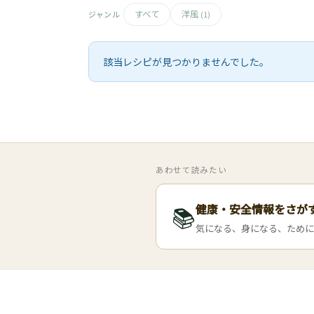
すべて
洋風
ジャンル
(1)
該当レシピが見つかりませんでした。
あわせて読みたい
健康・安全情報をさが
📚
気になる、身になる、ために