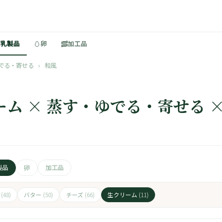
🥚
🥓
・乳製品
卵
加工品
でる・寄せる
›
和風
ーム × 蒸す・ゆでる・寄せる 
製品
卵
加工品
ト
バター
チーズ
生クリーム
(48)
(50)
(66)
(11)