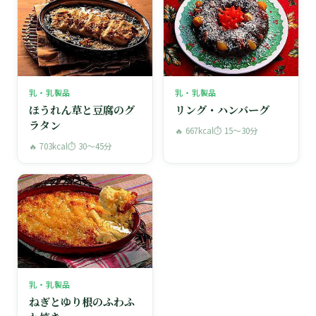
乳・乳製品
乳・乳製品
ほうれん草と豆腐のグ
リング・ハンバーグ
ラタン
🔥 667kcal
⏱ 15〜30分
🔥 703kcal
⏱ 30〜45分
乳・乳製品
ねぎとゆり根のふわふ