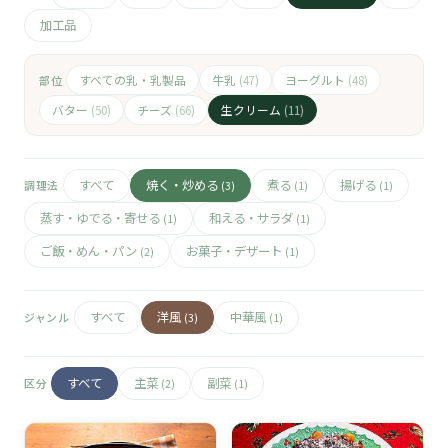
🧀
加工品
🥚
すべての乳・乳製品
牛乳
ヨーグルト
部位
(47)
(48)
🥓
バター
チーズ
生クリーム
(50)
(66)
(11)
すべて
焼く・炒める
煮る
揚げる
調理法
(3)
(1)
(1)
蒸す・ゆでる・寄せる
和える・サラダ
(1)
(1)
ご飯・めん・パン
お菓子・デザート
(2)
(1)
すべて
洋風
中華風
ジャンル
(3)
(1)
すべて
主菜
副菜
区分
(2)
(1)