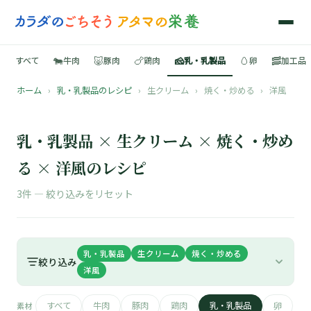
🐄
🐷
🍗
🧀
🥚
🥓
すべて
牛肉
豚肉
鶏肉
乳・乳製品
卵
加工品
ホーム
›
乳・乳製品のレシピ
›
生クリーム
›
焼く・炒める
›
洋風
🍳
📚
乳・乳製品 × 生クリーム × 焼く・炒め
る × 洋風のレシピ
3件 —
絞り込みをリセット
🐄
🐷
乳・乳製品
生クリーム
焼く・炒める
絞り込み
洋風
🍗
すべて
牛肉
豚肉
鶏肉
乳・乳製品
卵
素材