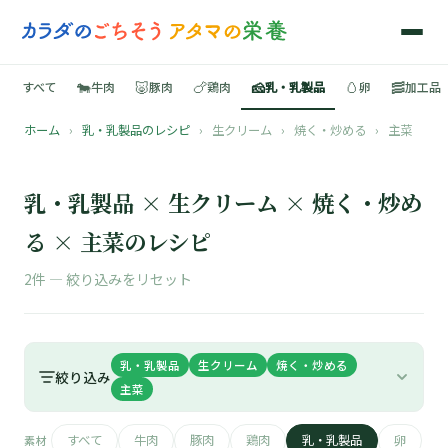
🐄
🐷
🍗
🧀
🥚
🥓
すべて
牛肉
豚肉
鶏肉
乳・乳製品
卵
加工品
ホーム
›
乳・乳製品のレシピ
›
生クリーム
›
焼く・炒める
›
主菜
🍳
📚
乳・乳製品 × 生クリーム × 焼く・炒め
る × 主菜のレシピ
2件 —
絞り込みをリセット
🐄
🐷
乳・乳製品
生クリーム
焼く・炒める
絞り込み
主菜
🍗
すべて
牛肉
豚肉
鶏肉
乳・乳製品
卵
素材