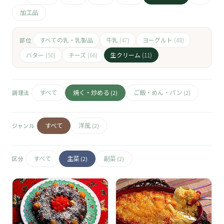
🧀
加工品
🥚
すべての乳・乳製品
牛乳
ヨーグルト
部位
(47)
(48)
🥓
バター
チーズ
生クリーム
(50)
(66)
(11)
すべて
焼く・炒める
ご飯・めん・パン
調理法
(2)
(2)
すべて
洋風
ジャンル
(2)
すべて
主菜
副菜
区分
(2)
(2)