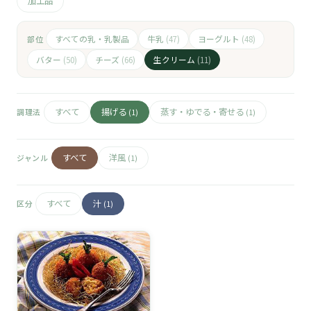
🧀
加工品
🥚
すべての乳・乳製品
牛乳
ヨーグルト
部位
(47)
(48)
バター
チーズ
生クリーム
(50)
(66)
(11)
🥓
すべて
揚げる
蒸す・ゆでる・寄せる
調理法
(1)
(1)
すべて
洋風
ジャンル
(1)
すべて
汁
区分
(1)