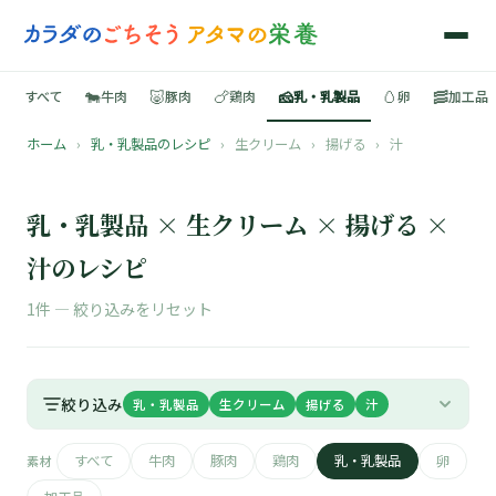
🐄
🐷
🍗
🧀
🥚
🥓
すべて
牛肉
豚肉
鶏肉
乳・乳製品
卵
加工品
ホーム
›
乳・乳製品のレシピ
›
生クリーム
›
揚げる
›
汁
🍳
📚
乳・乳製品 × 生クリーム × 揚げる ×
汁のレシピ
1件 —
絞り込みをリセット
🐄
🐷
絞り込み
乳・乳製品
生クリーム
揚げる
汁
🍗
すべて
牛肉
豚肉
鶏肉
乳・乳製品
卵
素材