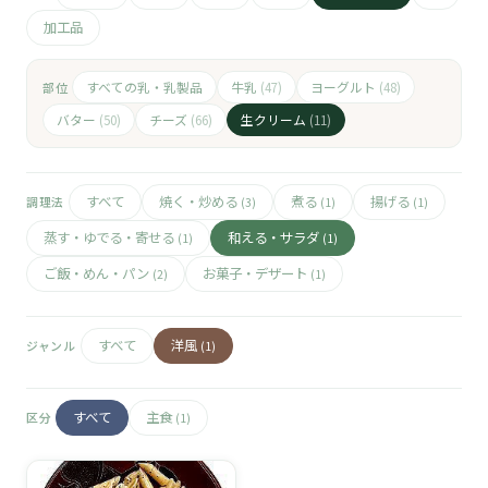
🧀
加工品
🥚
すべての乳・乳製品
牛乳
ヨーグルト
部位
(47)
(48)
🥓
バター
チーズ
生クリーム
(50)
(66)
(11)
すべて
焼く・炒める
煮る
揚げる
調理法
(3)
(1)
(1)
蒸す・ゆでる・寄せる
和える・サラダ
(1)
(1)
ご飯・めん・パン
お菓子・デザート
(2)
(1)
すべて
洋風
ジャンル
(1)
すべて
主食
区分
(1)