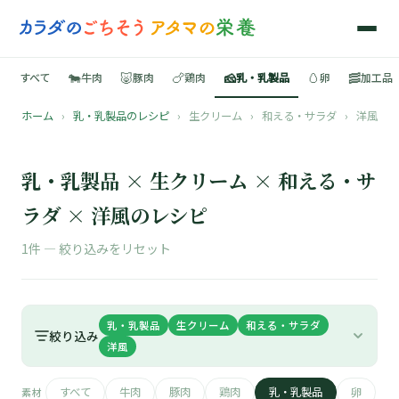
🐄
🐷
🍗
🧀
🥚
🥓
すべて
牛肉
豚肉
鶏肉
乳・乳製品
卵
加工品
ホーム
›
乳・乳製品のレシピ
›
生クリーム
›
和える・サラダ
›
洋風
🍳
📚
乳・乳製品 × 生クリーム × 和える・サ
ラダ × 洋風のレシピ
1件 —
絞り込みをリセット
🐄
🐷
乳・乳製品
生クリーム
和える・サラダ
絞り込み
洋風
🍗
すべて
牛肉
豚肉
鶏肉
乳・乳製品
卵
素材