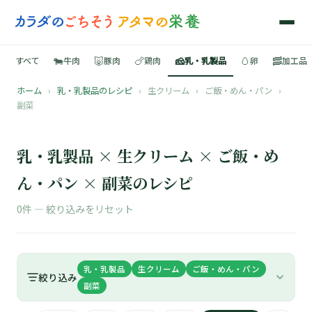
🐄
🐷
🍗
🧀
🥚
🥓
すべて
牛肉
豚肉
鶏肉
乳・乳製品
卵
加工品
ホーム
›
乳・乳製品のレシピ
›
生クリーム
›
ご飯・めん・パン
›
🍳
副菜
📚
乳・乳製品 × 生クリーム × ご飯・め
ん・パン × 副菜のレシピ
🐄
0件 —
絞り込みをリセット
🐷
乳・乳製品
生クリーム
ご飯・めん・パン
🍗
絞り込み
副菜