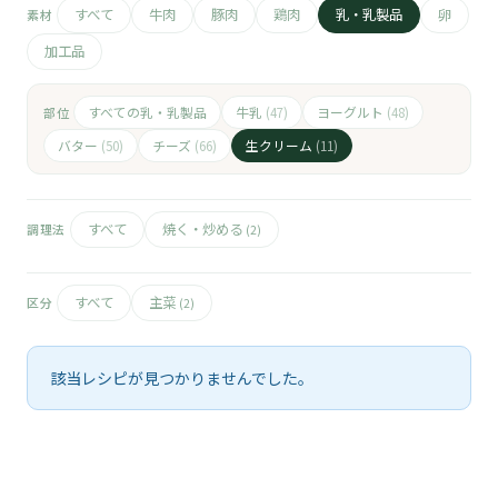
🧀
すべて
牛肉
豚肉
鶏肉
乳・乳製品
卵
素材
加工品
🥚
🥓
すべての乳・乳製品
牛乳
ヨーグルト
部位
(47)
(48)
バター
チーズ
生クリーム
(50)
(66)
(11)
すべて
焼く・炒める
調理法
(2)
すべて
主菜
区分
(2)
該当レシピが見つかりませんでした。