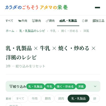
🐄
🐷
🍗
🧀
🥚
🥓
すべて
牛肉
豚肉
鶏肉
乳・乳製品
卵
加工品
ホーム
›
乳・乳製品のレシピ
›
牛乳
›
焼く・炒める
›
洋風
🍳
📚
乳・乳製品 × 牛乳 × 焼く・炒める ×
洋風のレシピ
3件 —
絞り込みをリセット
🐄
🐷
絞り込み
乳・乳製品
牛乳
焼く・炒める
洋風
🍗
すべて
牛肉
豚肉
鶏肉
乳・乳製品
卵
素材