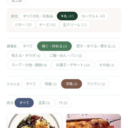
🧀
加工品
🥚
すべての乳・乳製品
牛乳
ヨーグルト
部位
(47)
(48)
バター
チーズ
生クリーム
(50)
(66)
(11)
🥓
すべて
焼く・炒める
蒸す・ゆでる・寄せる
調理法
(3)
(1)
和える・サラダ
ご飯・めん・パン
(1)
(2)
スープ・汁物・鍋物
お菓子・デザート
その他
(4)
(12)
(1)
すべて
和風
洋風
アジアン
ジャンル
(1)
(3)
(1)
すべて
主菜
汁
区分
(1)
(2)