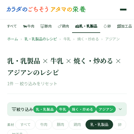
🐄
🐷
🍗
🧀
🥚
🥓
すべて
牛肉
豚肉
鶏肉
乳・乳製品
卵
加工品
ホーム
›
乳・乳製品のレシピ
›
牛乳
›
焼く・炒める
›
アジアン
🍳
📚
乳・乳製品 × 牛乳 × 焼く・炒める ×
アジアンのレシピ
1件 —
絞り込みをリセット
🐄
🐷
絞り込み
乳・乳製品
牛乳
焼く・炒める
アジアン
🍗
すべて
牛肉
豚肉
鶏肉
乳・乳製品
卵
素材