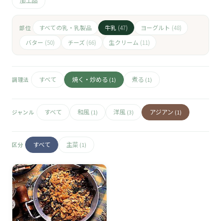
🧀
加工品
🥚
すべての乳・乳製品
牛乳
ヨーグルト
部位
(47)
(48)
バター
チーズ
生クリーム
(50)
(66)
(11)
🥓
すべて
焼く・炒める
煮る
調理法
(1)
(1)
すべて
和風
洋風
アジアン
ジャンル
(1)
(3)
(1)
すべて
主菜
区分
(1)