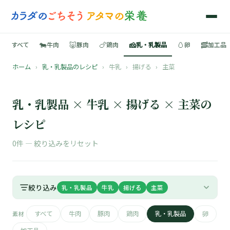
🐄
🐷
🍗
🧀
🥚
🥓
すべて
牛肉
豚肉
鶏肉
乳・乳製品
卵
加工品
ホーム
›
乳・乳製品のレシピ
›
牛乳
›
揚げる
›
主菜
🍳
📚
乳・乳製品 × 牛乳 × 揚げる × 主菜の
レシピ
0件 —
絞り込みをリセット
🐄
🐷
絞り込み
乳・乳製品
牛乳
揚げる
主菜
🍗
すべて
牛肉
豚肉
鶏肉
乳・乳製品
卵
素材