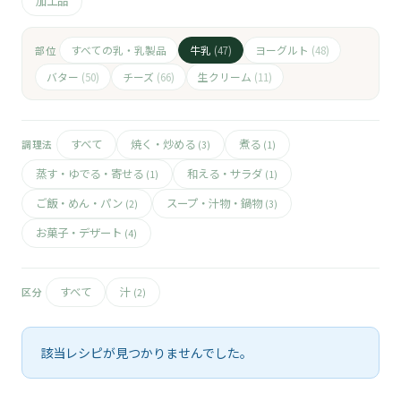
🧀
加工品
🥚
すべての乳・乳製品
牛乳
ヨーグルト
部位
(47)
(48)
バター
チーズ
生クリーム
(50)
(66)
(11)
🥓
すべて
焼く・炒める
煮る
調理法
(3)
(1)
蒸す・ゆでる・寄せる
和える・サラダ
(1)
(1)
ご飯・めん・パン
スープ・汁物・鍋物
(2)
(3)
お菓子・デザート
(4)
すべて
汁
区分
(2)
該当レシピが見つかりませんでした。