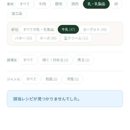
🧀
すべて
牛肉
豚肉
鶏肉
乳・乳製品
卵
素材
加工品
🥚
🥓
すべての乳・乳製品
牛乳
ヨーグルト
部位
(47)
(48)
バター
チーズ
生クリーム
(50)
(66)
(11)
すべて
焼く・炒める
煮る
調理法
(1)
(1)
すべて
和風
洋風
ジャンル
(2)
(2)
該当レシピが見つかりませんでした。