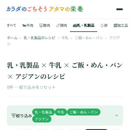
🐄
🐷
🍗
🧀
🥚
🥓
すべて
牛肉
豚肉
鶏肉
乳・乳製品
卵
加工品
ホーム
›
乳・乳製品のレシピ
›
牛乳
›
ご飯・めん・パン
›
アジア
🍳
ン
📚
乳・乳製品 × 牛乳 × ご飯・めん・パン
× アジアンのレシピ
🐄
0件 —
絞り込みをリセット
🐷
乳・乳製品
牛乳
ご飯・めん・パン
🍗
絞り込み
アジアン