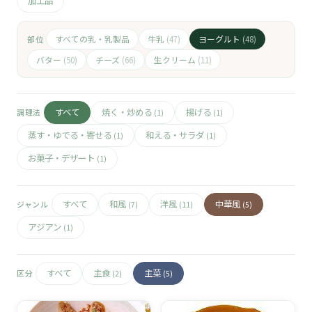
🧀
加工品
🥚
すべての乳・乳製品
牛乳
ヨーグルト
部位
(47)
(48)
バター
チーズ
生クリーム
(50)
(66)
(11)
🥓
すべて
焼く・炒める
揚げる
調理法
(1)
(1)
蒸す・ゆでる・寄せる
和える・サラダ
(1)
(1)
お菓子・デザート
(1)
すべて
和風
洋風
中華風
ジャンル
(7)
(11)
(5)
アジアン
(1)
すべて
主食
主菜
区分
(2)
(5)