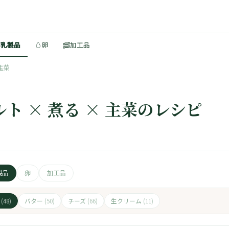
🥚
🥓
・乳製品
卵
加工品
主菜
ト × 煮る × 主菜のレシピ
製品
卵
加工品
ト
バター
チーズ
生クリーム
(48)
(50)
(66)
(11)