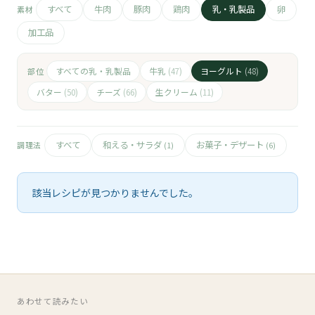
🧀
すべて
牛肉
豚肉
鶏肉
乳・乳製品
卵
素材
加工品
🥚
🥓
すべての乳・乳製品
牛乳
ヨーグルト
部位
(47)
(48)
バター
チーズ
生クリーム
(50)
(66)
(11)
すべて
和える・サラダ
お菓子・デザート
調理法
(1)
(6)
該当レシピが見つかりませんでした。
あわせて読みたい