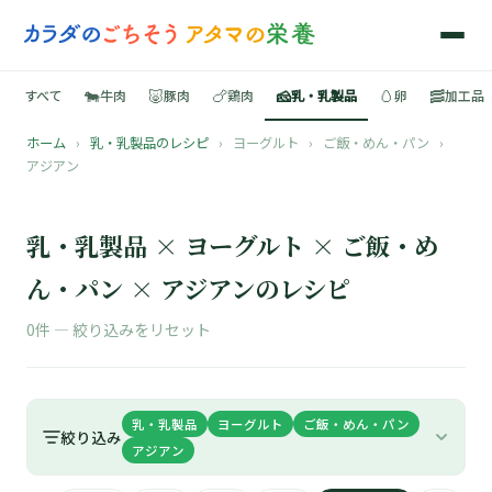
🐄
🐷
🍗
🧀
🥚
🥓
すべて
牛肉
豚肉
鶏肉
乳・乳製品
卵
加工品
ホーム
›
乳・乳製品のレシピ
›
ヨーグルト
›
ご飯・めん・パン
›
🍳
アジアン
📚
乳・乳製品 × ヨーグルト × ご飯・め
ん・パン × アジアンのレシピ
🐄
0件 —
絞り込みをリセット
🐷
乳・乳製品
ヨーグルト
ご飯・めん・パン
🍗
絞り込み
アジアン