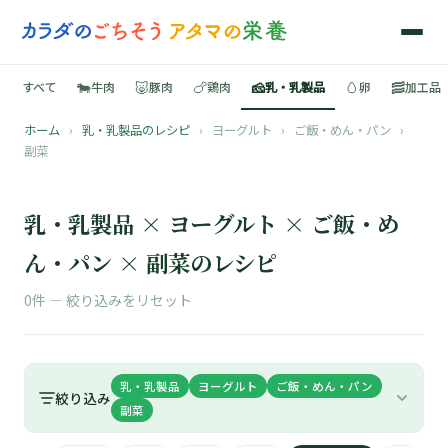
🐄
🐷
🍗
🧀
🥚
🥓
すべて
牛肉
豚肉
鶏肉
乳・乳製品
卵
加工品
ホーム
›
乳・乳製品のレシピ
›
ヨーグルト
›
ご飯・めん・パン
›
🍳
副菜
📚
乳・乳製品 × ヨーグルト × ご飯・め
ん・パン × 副菜のレシピ
🐄
0件 —
絞り込みをリセット
🐷
乳・乳製品
ヨーグルト
ご飯・めん・パン
🍗
絞り込み
副菜