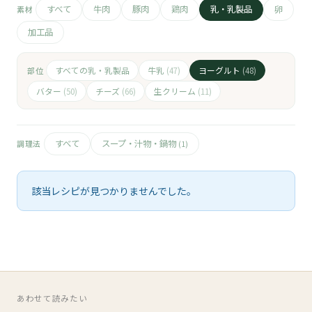
🧀
すべて
牛肉
豚肉
鶏肉
乳・乳製品
卵
素材
加工品
🥚
🥓
すべての乳・乳製品
牛乳
ヨーグルト
部位
(47)
(48)
バター
チーズ
生クリーム
(50)
(66)
(11)
すべて
スープ・汁物・鍋物
調理法
(1)
該当レシピが見つかりませんでした。
あわせて読みたい