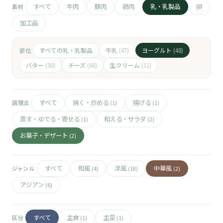
🧀
すべて
牛肉
豚肉
鶏肉
乳・乳製品
卵
素材
加工品
🥚
🥓
すべての乳・乳製品
牛乳
ヨーグルト
部位
(47)
(48)
バター
チーズ
生クリーム
(50)
(66)
(11)
すべて
焼く・炒める
揚げる
調理法
(1)
(1)
蒸す・ゆでる・寄せる
和える・サラダ
(1)
(2)
お菓子・デザート
(2)
すべて
和風
洋風
中華風
ジャンル
(4)
(18)
(2)
アジアン
(6)
すべて
主食
主菜
区分
(1)
(1)