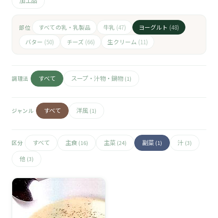
🧀
加工品
🥚
すべての乳・乳製品
牛乳
ヨーグルト
部位
(47)
(48)
バター
チーズ
生クリーム
(50)
(66)
(11)
🥓
すべて
スープ・汁物・鍋物
調理法
(1)
すべて
洋風
ジャンル
(1)
すべて
主食
主菜
副菜
汁
区分
(16)
(24)
(1)
(3)
他
(3)