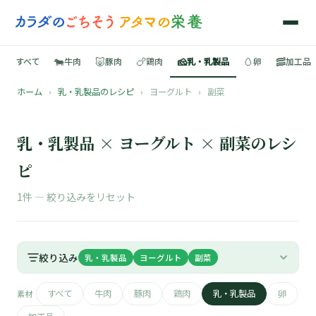
🐄
🐷
🍗
🧀
🥚
🥓
すべて
牛肉
豚肉
鶏肉
乳・乳製品
卵
加工品
ホーム
›
乳・乳製品のレシピ
›
ヨーグルト
›
副菜
🍳
📚
乳・乳製品 × ヨーグルト × 副菜のレシ
ピ
1件 —
絞り込みをリセット
🐄
🐷
絞り込み
乳・乳製品
ヨーグルト
副菜
🍗
すべて
牛肉
豚肉
鶏肉
乳・乳製品
卵
素材