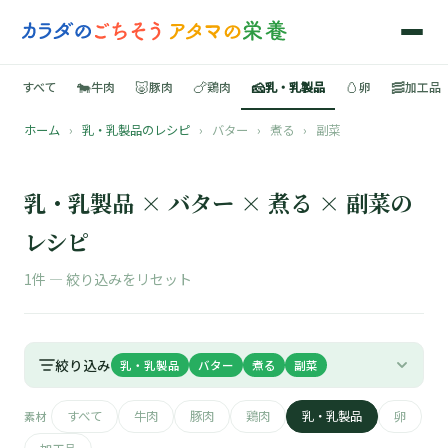
🐄
🐷
🍗
🧀
🥚
🥓
すべて
牛肉
豚肉
鶏肉
乳・乳製品
卵
加工品
ホーム
›
乳・乳製品のレシピ
›
バター
›
煮る
›
副菜
🍳
📚
乳・乳製品 × バター × 煮る × 副菜の
レシピ
1件 —
絞り込みをリセット
🐄
🐷
絞り込み
乳・乳製品
バター
煮る
副菜
🍗
すべて
牛肉
豚肉
鶏肉
乳・乳製品
卵
素材