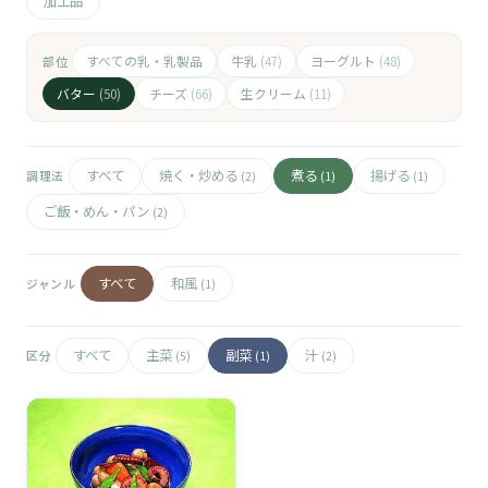
🧀
加工品
🥚
すべての乳・乳製品
牛乳
ヨーグルト
部位
(47)
(48)
バター
チーズ
生クリーム
(50)
(66)
(11)
🥓
すべて
焼く・炒める
煮る
揚げる
調理法
(2)
(1)
(1)
ご飯・めん・パン
(2)
すべて
和風
ジャンル
(1)
すべて
主菜
副菜
汁
区分
(5)
(1)
(2)