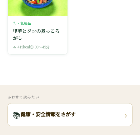
乳・乳製品
里芋とタコの煮っころ
がし
🔥 419kcal
⏱ 30〜45分
あわせて読みたい
›
📚
健康・安全情報をさがす