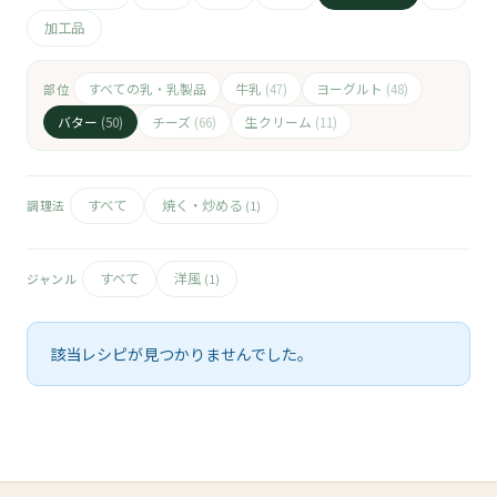
🧀
加工品
🥚
すべての乳・乳製品
牛乳
ヨーグルト
部位
(47)
(48)
🥓
バター
チーズ
生クリーム
(50)
(66)
(11)
すべて
焼く・炒める
調理法
(1)
すべて
洋風
ジャンル
(1)
該当レシピが見つかりませんでした。