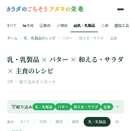
🐄
🐷
🍗
🧀
🥚
🥓
すべて
牛肉
豚肉
鶏肉
乳・乳製品
卵
加工品
ホーム
›
乳・乳製品のレシピ
›
バター
›
和える・サラダ
›
主食
🍳
📚
乳・乳製品 × バター × 和える・サラダ
× 主食のレシピ
1件 —
絞り込みをリセット
🐄
🐷
絞り込み
乳・乳製品
バター
和える・サラダ
主食
🍗
すべて
牛肉
豚肉
鶏肉
乳・乳製品
卵
素材