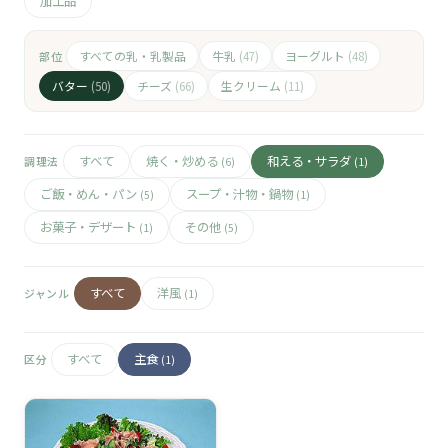
🧀
加工品
🥚
すべての乳・乳製品
牛乳
ヨーグルト
部位
(47)
(48)
バター
チーズ
生クリーム
(50)
(66)
(11)
🥓
すべて
焼く・炒める
和える・サラダ
調理法
(6)
(1)
ご飯・めん・パン
スープ・汁物・鍋物
(5)
(1)
お菓子・デザート
その他
(1)
(5)
すべて
洋風
ジャンル
(1)
すべて
主食
区分
(1)