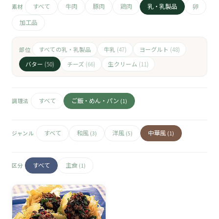
🧀
すべて
牛肉
豚肉
鶏肉
乳・乳製品
卵
素材
加工品
🥚
🥓
すべての乳・乳製品
牛乳
ヨーグルト
部位
(47)
(48)
バター
チーズ
生クリーム
(50)
(66)
(11)
すべて
ご飯・めん・パン
調理法
(1)
すべて
和風
洋風
中華風
ジャンル
(3)
(5)
(1)
すべて
主食
区分
(1)