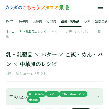
🐄
🐷
🍗
🧀
🥚
🥓
すべて
牛肉
豚肉
鶏肉
乳・乳製品
卵
加工品
ホーム
›
乳・乳製品のレシピ
›
バター
›
ご飯・めん・パン
›
中華
🍳
風
📚
乳・乳製品 × バター × ご飯・めん・パ
ン × 中華風のレシピ
🐄
1件 —
絞り込みをリセット
🐷
乳・乳製品
バター
ご飯・めん・パン
🍗
絞り込み
中華風