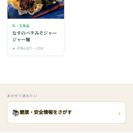
乳・乳製品
なすのバタみそジャー
ジャー麺
🔥 470kcal
⏱ 〜15分
あわせて読みたい
›
📚
健康・安全情報をさがす