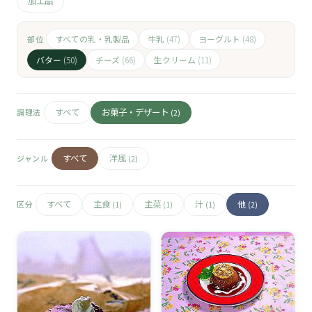
🧀
加工品
🥚
すべての乳・乳製品
牛乳
ヨーグルト
部位
(47)
(48)
バター
チーズ
生クリーム
(50)
(66)
(11)
🥓
すべて
お菓子・デザート
調理法
(2)
すべて
洋風
ジャンル
(2)
すべて
主食
主菜
汁
他
区分
(1)
(1)
(1)
(2)