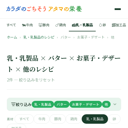
🐄
🐷
🍗
🧀
🥚
🥓
すべて
牛肉
豚肉
鶏肉
乳・乳製品
卵
加工品
ホーム
›
乳・乳製品のレシピ
›
バター
›
お菓子・デザート
›
他
🍳
📚
乳・乳製品 × バター × お菓子・デザー
ト × 他のレシピ
2件 —
絞り込みをリセット
🐄
🐷
絞り込み
乳・乳製品
バター
お菓子・デザート
他
🍗
すべて
牛肉
豚肉
鶏肉
乳・乳製品
卵
素材