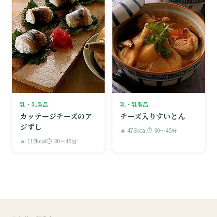
乳・乳製品
乳・乳製品
カッテージチーズのア
チーズ入りすいとん
ジずし
🔥 476kcal
⏱ 30〜45分
🔥 112kcal
⏱ 30〜45分