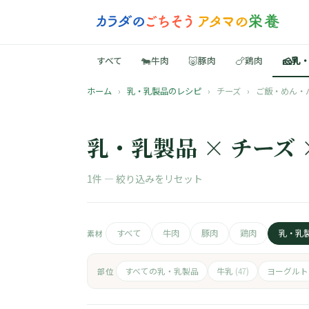
🐄
🐷
🍗
🧀
すべて
牛肉
豚肉
鶏肉
乳
ホーム
›
乳・乳製品のレシピ
›
チーズ
›
ご飯・めん・
乳・乳製品 × チーズ
1件 —
絞り込みをリセット
すべて
牛肉
豚肉
鶏肉
乳・乳
素材
すべての乳・乳製品
牛乳
ヨーグル
部位
(47)