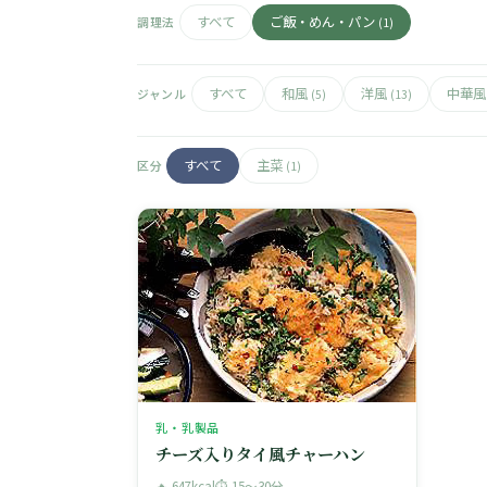
すべて
ご飯・めん・パン
調理法
(1)
すべて
和風
洋風
中華
ジャンル
(5)
(13)
すべて
主菜
区分
(1)
乳・乳製品
チーズ入りタイ風チャーハン
🔥 647kcal
⏱ 15〜30分