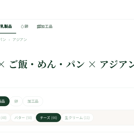
🥚
🥓
・乳製品
卵
加工品
パン
›
アジアン
 × ご飯・めん・パン × アジア
製品
卵
加工品
ト
バター
チーズ
生クリーム
(48)
(50)
(66)
(11)