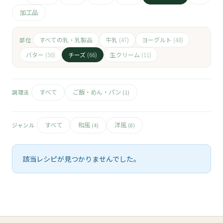
🧀
加工品
🥚
すべての乳・乳製品
牛乳
ヨーグルト
部位
(47)
(48)
🥓
バター
チーズ
生クリーム
(50)
(66)
(11)
すべて
ご飯・めん・パン
調理法
(1)
すべて
和風
洋風
ジャンル
(4)
(8)
該当レシピが見つかりませんでした。