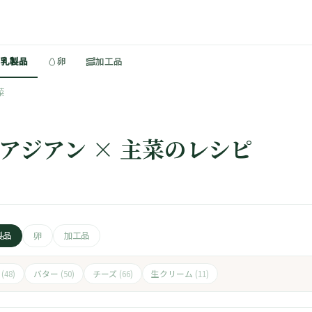
🥚
🥓
・乳製品
卵
加工品
菜
 アジアン × 主菜のレシピ
製品
卵
加工品
ト
バター
チーズ
生クリーム
(48)
(50)
(66)
(11)