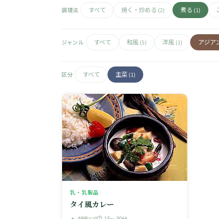
すべて
焼く・炒める
煮る
調理法
(2)
(1)
すべて
和風
洋風
アジア
ジャンル
(5)
(1)
すべて
主菜
区分
(1)
乳・乳製品
タイ風カレー
🔥 499kcal
⏱ 15〜30分