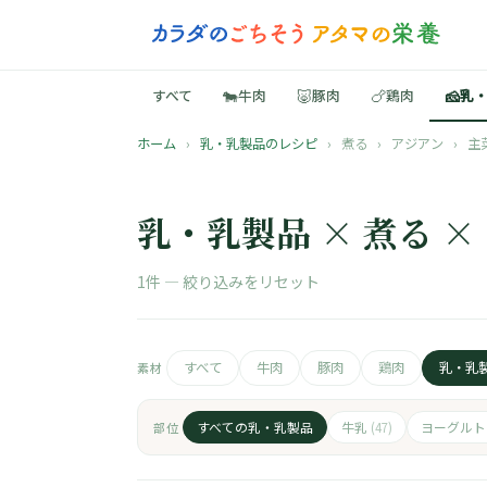
🐄
🐷
🍗
🧀
すべて
牛肉
豚肉
鶏肉
乳
ホーム
›
乳・乳製品のレシピ
›
煮る
›
アジアン
›
主
乳・乳製品 × 煮る ×
1件 —
絞り込みをリセット
すべて
牛肉
豚肉
鶏肉
乳・乳
素材
すべての乳・乳製品
牛乳
ヨーグル
部位
(47)