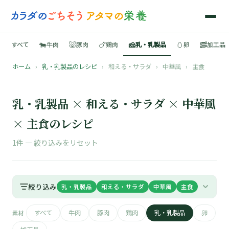
🐄
🐷
🍗
🧀
🥚
🥓
すべて
牛肉
豚肉
鶏肉
乳・乳製品
卵
加工品
ホーム
›
乳・乳製品のレシピ
›
和える・サラダ
›
中華風
›
主食
🍳
📚
乳・乳製品 × 和える・サラダ × 中華風
× 主食のレシピ
1件 —
絞り込みをリセット
🐄
🐷
絞り込み
乳・乳製品
和える・サラダ
中華風
主食
🍗
すべて
牛肉
豚肉
鶏肉
乳・乳製品
卵
素材