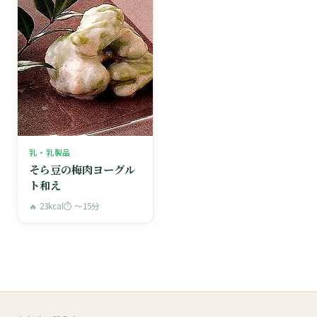
乳・乳製品
そら豆の梅肉ヨーグル
ト和え
🔥 23kcal
⏱ 〜15分