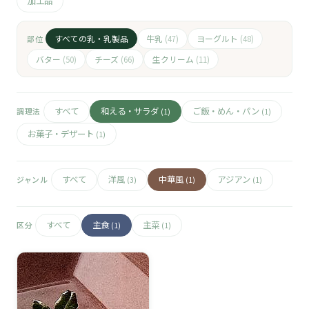
🧀
加工品
🥚
すべての乳・乳製品
牛乳
ヨーグルト
部位
(47)
(48)
バター
チーズ
生クリーム
(50)
(66)
(11)
🥓
すべて
和える・サラダ
ご飯・めん・パン
調理法
(1)
(1)
お菓子・デザート
(1)
すべて
洋風
中華風
アジアン
ジャンル
(3)
(1)
(1)
すべて
主食
主菜
区分
(1)
(1)