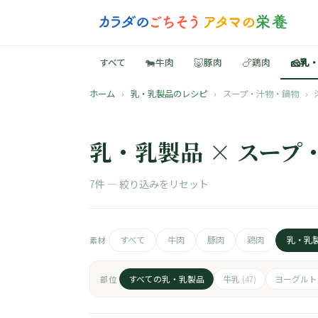
🐄
🐷
🍗
🧀
すべて
牛肉
豚肉
鶏肉
乳
ホーム
›
乳・乳製品のレシピ
›
スープ・汁物・鍋物
›
乳・乳製品 × スープ
7件 —
絞り込みをリセット
すべて
牛肉
豚肉
鶏肉
乳・乳
素材
すべての乳・乳製品
牛乳
ヨーグル
部位
(47)