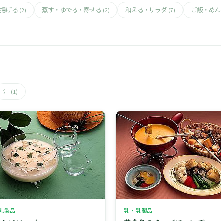
揚げる
蒸す・ゆでる・寄せる
和える・サラダ
ご飯・め
(2)
(2)
(7)
汁
(1)
乳製品
乳・乳製品