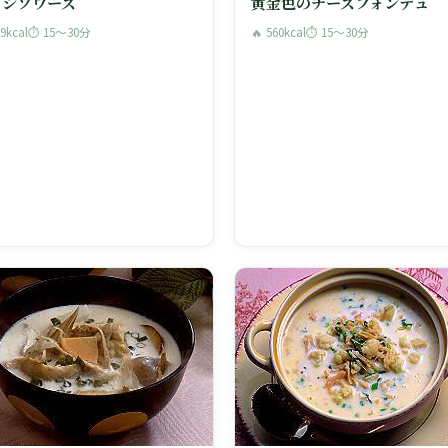
ィシソワーズ
黄金色のチーズフォンデュ
29kcal
⏱ 15〜30分
🔥 560kcal
⏱ 15〜30分