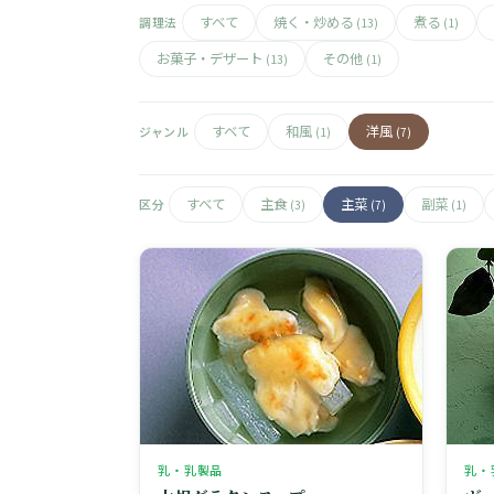
すべて
焼く・炒める
煮る
調理法
(13)
(1)
お菓子・デザート
その他
(13)
(1)
すべて
和風
洋風
ジャンル
(1)
(7)
すべて
主食
主菜
副菜
区分
(3)
(7)
(1)
乳・乳製品
乳・