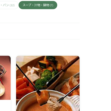
ん・パン
スープ・汁物・鍋物
(12)
(7)