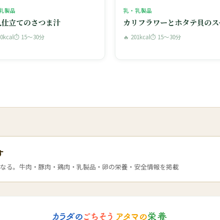
乳製品
乳・乳製品
乳仕立てのさつま汁
カリフラワーとホタテ貝のス
90kcal
⏱ 15〜30分
🔥 201kcal
⏱ 15〜30分
す
なる。牛肉・豚肉・鶏肉・乳製品・卵の栄養・安全情報を掲載