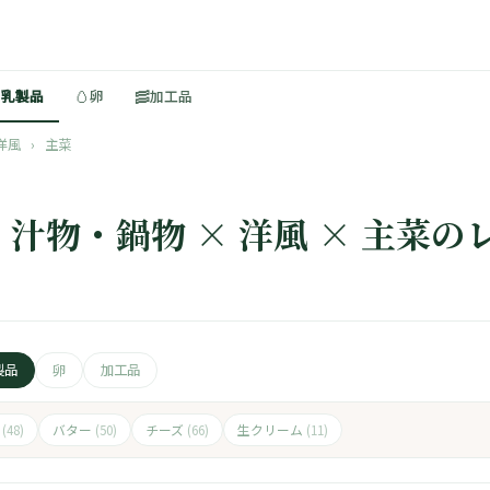
🥚
🥓
・乳製品
卵
加工品
洋風
›
主菜
・汁物・鍋物 × 洋風 × 主菜の
製品
卵
加工品
ト
バター
チーズ
生クリーム
(48)
(50)
(66)
(11)