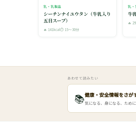
乳・乳製品
乳・
シーチンナイユウタン（牛乳入り
牛
五目スープ）
🔥 2
🔥 141kcal
⏱ 15〜30分
あわせて読みたい
健康・安全情報をさが
📚
気になる、身になる、ために