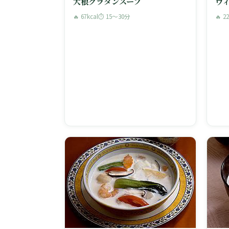
大根グラタンスープ
ヴ
🔥 67kcal
⏱ 15〜30分
🔥 2