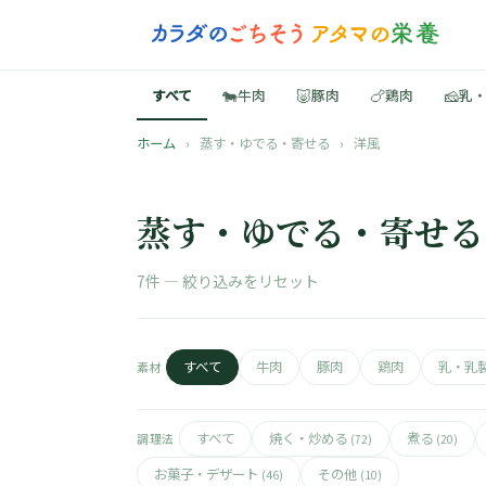
🐄
🐷
🍗
🧀
すべて
牛肉
豚肉
鶏肉
乳
ホーム
›
蒸す・ゆでる・寄せる
›
洋風
蒸す・ゆでる・寄せる
7件 —
絞り込みをリセット
すべて
牛肉
豚肉
鶏肉
乳・乳
素材
すべて
焼く・炒める
煮る
調理法
(72)
(20)
お菓子・デザート
その他
(46)
(10)