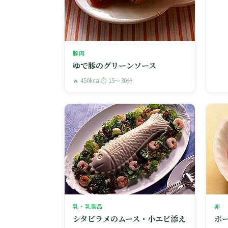
豚肉
ゆで豚のグリーンソース
🔥 450kcal
⏱ 15〜30分
乳・乳製品
卵
シタビラメのムース・小エビ添え
ポ