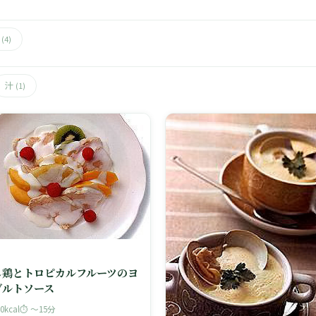
風
(4)
汁
(1)
し鶏とトロピカルフルーツのヨ
グルトソース
40kcal
⏱ 〜15分