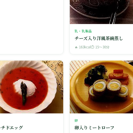
乳・乳製品
チーズ入り洋風茶碗蒸し
🔥 163kcal
⏱ 15〜30分
卵
ーチドエッグ
卵入りミートローフ