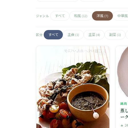
すべて
和風
洋風
中華
ジャンル
(12)
(7)
すべて
主食
主菜
副菜
区分
(1)
(4)
(1)
鶏肉
蒸
ー
🔥 2