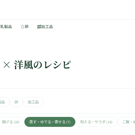
🥚
🥓
・乳製品
卵
加工品
 × 洋風のレシピ
製品
卵
加工品
揚げる
蒸す・ゆでる・寄せる
和える・サラダ
ご飯・
(18)
(7)
(16)