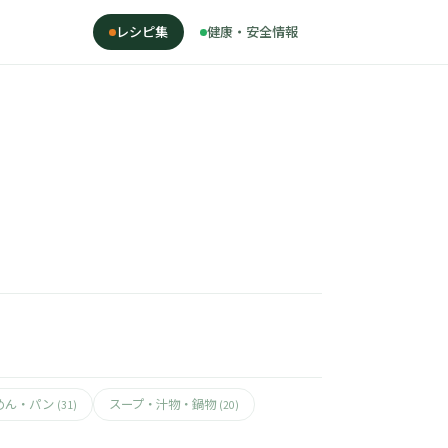
レシピ集
健康・安全情報
めん・パン
スープ・汁物・鍋物
(31)
(20)